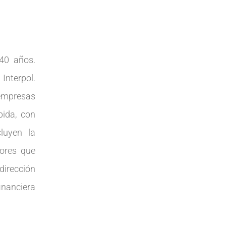
 40 años.
Interpol.
empresas
bida, con
luyen la
dores que
 dirección
inanciera