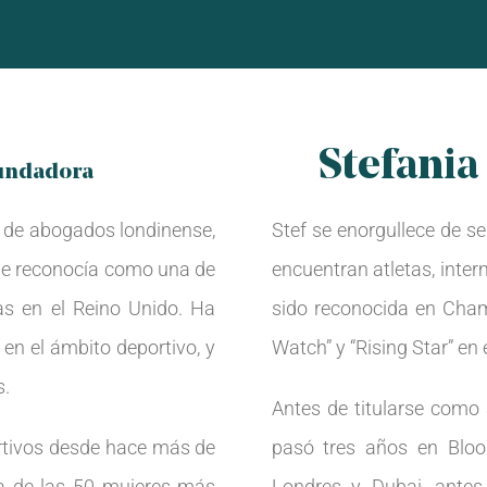
Stefania
Fundadora
 de abogados londinense,
Stef se enorgullece de se
 le reconocía como una de
encuentran atletas, inte
das en el Reino Unido. Ha
sido reconocida en Cham
 en el ámbito deportivo, y
Watch” y “Rising Star” en 
s.
Antes de titularse como
ortivos desde hace más de
pasó tres años en Bloo
ta de las 50 mujeres más
Londres y Dubai, antes