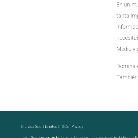
En un mu
tanta imp
informa
necesita
Medio y 
Domina e
También 
© Livida Sport Limited |
T&Cs
|
Privacy
Livida Sport no es un bufete de abogados y no realiza actividades jurídi