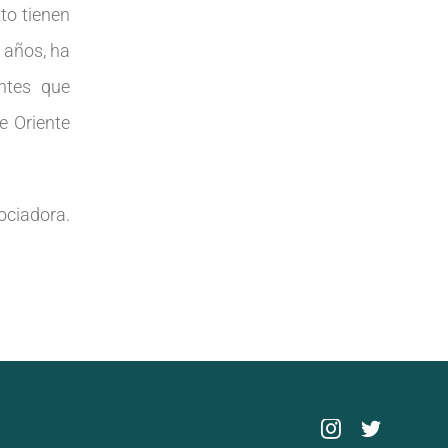
to tienen
0 años, ha
ntes que
e Oriente
ociadora.