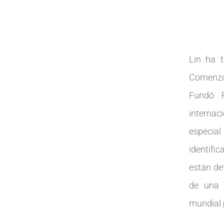
Lin ha t
Comenzó 
Fundó F
internac
especia
identifi
están det
de una i
mundial p