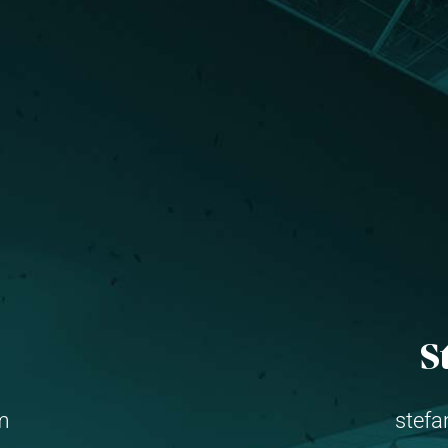
S
om
stefa