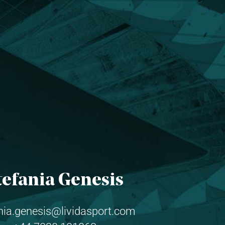
tefania Genesis
nia.genesis@lividasport.com