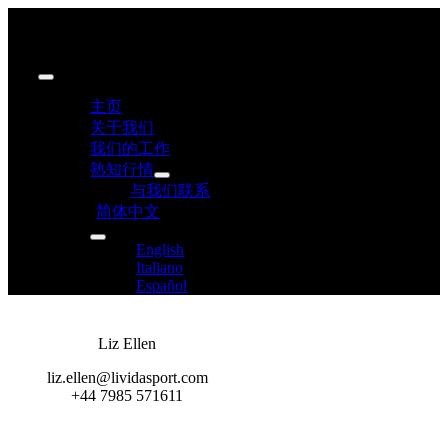
Skip
to
content
Toggle
Navigation
主页
关于我们
我们的工作
熟知行情
与我们联系
简体中文
English
Italiano
Español
Liz Ellen
liz.ellen@lividasport.com
+44 7985 571611